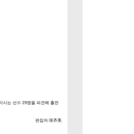
린이시는 선수 29명을 파견해 출전
편집자:张齐美