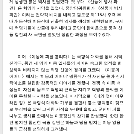
게 생생한 붉은 역사를 전달했다. 첫 무대 《산둥에 병사 파
견》은 혁명의 서막을 열었다. 중앙당위원회가 《산둥에 병사
파견》이라는 전략적 배치를 내리고 팔로군 제115사 주력 부
대가 동진해 이몽산에 진출한 역사를 생생히 재현했으며, 구세
대 혁명가들이 산골에 뿌리내리고 군민이 한마음으로 뭉쳐 산
둥 항전의 새 국면을 열었던 장엄한 과정을 보여주었다.
이어 《이몽에 피를 흘리다》는 극형식 대화를 통해 치덕,
진약극, 황경 세 명의 이몽 열사들의 피어린 숭고한 업적을 회
상하며 바래지지 않는 혁명 신앙에 경의를 표했다. 《이몽의
어머니》에서는 ‘이몽의 어머니’ 왕환위가 전 재산을 쏟아 전시
탁아소를 설립한 감동적인 이야기를 전했다. 전쟁 속 이몽 백
성들이 자신의 몸으로 혁명의 근맥을 지키고 혁명의 불씨를 이
어온 무한한 대사랑을 선보였다. 마지막으로 《피와 젖이 어우
러진 정》은 극형식 대화와 가무를 결합해 홍소 명덕영이 젖으
로 부상병을 살린 고귀한 사적을 무대에 올렸고, 군민이 피를
나누고 생사를 함께하는 이몽정신의 찬가를 완성했다. 한편 한
편 펼쳐진 참신한 극중 강연은 하늘과 땅을 받치는 이몽 영웅
들의 군상을 선명하게 그려냈다.