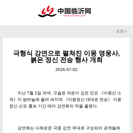
포토
>
극형식 강연으로 펼쳐진 이몽 영웅사,
붉은 정신 전승 행사 개최
2026-07-02
지난 7월 1일 저녁, 구슬픈 여운이 깊은 민요 《이몽산 소
곡》이 밤하늘에 울려 퍼지며 《이몽정신 대대로 전승》 이몽
정신 선포·홍보 기간 테마 강연회의 막을 올렸다.
강연회는 다채로운 극중 강연 무대로 구성되어 관객들에