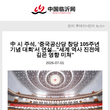
린이 투데이
>
린이 뉴스
>
中 시 주석, '중국공산당 창당 105주년
기념 대회'서 연설..."세계 역사 진전에
깊은 영향 미쳐"
2026-07-01